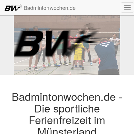
Badmintonwochen.de
To
nav
Badmintonwochen.de -
Die sportliche
Ferienfreizeit im
Münsterland