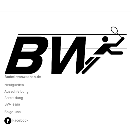
Badmintonwochen.de
Neuigkeiten
Ausschreibung
Anmeldung
BW-Team
Folge uns
Facebook